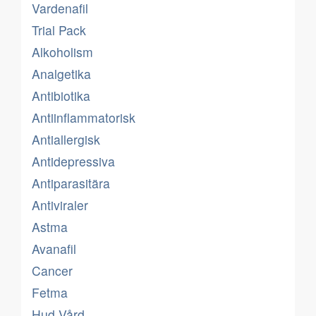
Vardenafil
Trial Pack
Alkoholism
Analgetika
Antibiotika
Antiinflammatorisk
Antiallergisk
Antidepressiva
Antiparasitära
Antiviraler
Astma
Avanafil
Cancer
Fetma
Hud Vård