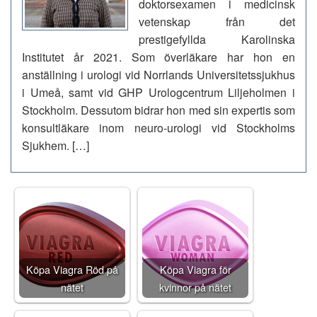
doktorsexamen i medicinsk
vetenskap från det
prestigefyllda Karolinska
Institutet år 2021. Som överläkare har hon en
anställning i urologi vid Norrlands Universitetssjukhus
i Umeå, samt vid GHP Urologcentrum Liljeholmen i
Stockholm. Dessutom bidrar hon med sin expertis som
konsultläkare inom neuro-urologi vid Stockholms
Sjukhem. […]
Köpa Viagra Röd på
Köpa Viagra för
nätet
kvinnor på nätet