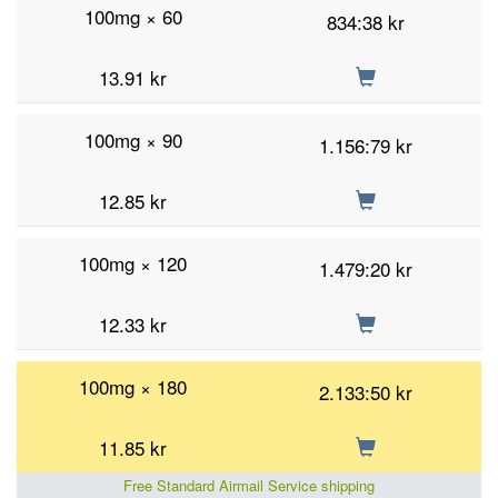
100mg × 60
834:38 kr
13.91
kr
100mg × 90
1.156:79 kr
12.85
kr
100mg × 120
1.479:20 kr
12.33
kr
100mg × 180
2.133:50 kr
11.85
kr
Free Standard Airmail Service shipping