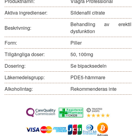
Produktnamn:
Viagra Professional
Aktiva ingredienser:
Sildenafil citrate
Behandling av erektil
Beskrivning:
dysfunktion
Form:
Piller
Tillgängliga doser:
50, 100mg
Dosering:
Se bipacksedeln
Läkemedelsgrupp:
PDE5-hämmare
Alkoholintag:
Rekommenderas inte