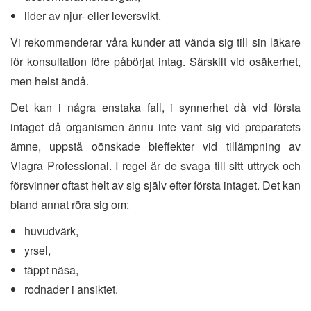
lider av njur- eller leversvikt.
Vi rekommenderar våra kunder att vända sig till sin läkare
för konsultation före påbörjat intag. Särskilt vid osäkerhet,
men helst ändå.
Det kan i några enstaka fall, i synnerhet då vid första
intaget då organismen ännu inte vant sig vid preparatets
ämne, uppstå oönskade bieffekter vid tillämpning av
Viagra Professional. I regel är de svaga till sitt uttryck och
försvinner oftast helt av sig själv efter första intaget. Det kan
bland annat röra sig om:
huvudvärk,
yrsel,
täppt näsa,
rodnader i ansiktet.