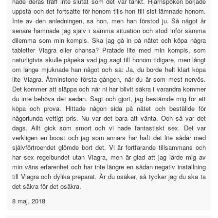
hade deras träff inte slutat som det var tänkt. Hjärnspöken började
uppstå och det fortsatte för honom tills hon till sist lämnade honom.
Inte av den anledningen, sa hon, men han förstod ju. Så något år
senare hamnade jag själv i samma situation och stod inför samma
dilemma som min kompis. Ska jag gå in på nätet och köpa några
tabletter Viagra eller chansa? Pratade lite med min kompis, som
naturligtvis skulle påpeka vad jag sagt till honom tidigare, men långt
om länge mjuknade han något och sa: Ja, du borde helt klart köpa
lite Viagra. Åtminstone första gången, när du är som mest nervös.
Det kommer att släppa och när ni har blivit säkra i varandra kommer
du inte behöva det sedan. Sagt och gjort, jag bestämde mig för att
köpa och prova. Hittade någon sida på nätet och beställde för
någorlunda vettigt pris. Nu var det bara att vänta. Och så var det
dags. Allt gick som smort och vi hade fantastiskt sex. Det var
verkligen en boost och jag som annars har haft det lite sådär med
självförtroendet glömde bort det. Vi är fortfarande tillsammans och
har sex regelbundet utan Viagra, men är glad att jag lärde mig av
min väns erfarenhet och har inte längre en sådan negativ inställning
till Viagra och dylika preparat. Är du osäker, så tycker jag du ska ta
det säkra för det osäkra.
8 maj, 2018