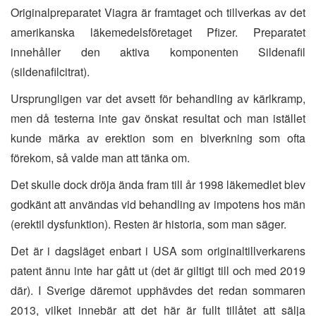
Originalpreparatet Viagra är framtaget och tillverkas av det
amerikanska läkemedelsföretaget Pfizer. Preparatet
innehåller den aktiva komponenten Sildenafil
(sildenafilcitrat).
Ursprungligen var det avsett för behandling av kärlkramp,
men då testerna inte gav önskat resultat och man istället
kunde märka av erektion som en biverkning som ofta
förekom, så valde man att tänka om.
Det skulle dock dröja ända fram till år 1998 läkemedlet blev
godkänt att användas vid behandling av impotens hos män
(erektil dysfunktion). Resten är historia, som man säger.
Det är i dagsläget enbart i USA som originaltillverkarens
patent ännu inte har gått ut (det är giltigt till och med 2019
där). I Sverige däremot upphävdes det redan sommaren
2013, vilket innebär att det här är fullt tillåtet att sälja