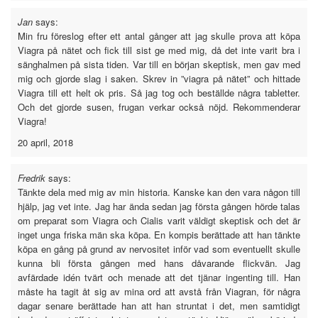
Jan
says:
Min fru föreslog efter ett antal gånger att jag skulle prova att köpa
Viagra på nätet och fick till sist ge med mig, då det inte varit bra i
sänghalmen på sista tiden. Var till en början skeptisk, men gav med
mig och gjorde slag i saken. Skrev in ”viagra på nätet” och hittade
Viagra till ett helt ok pris. Så jag tog och beställde några tabletter.
Och det gjorde susen, frugan verkar också nöjd. Rekommenderar
Viagra!
20 april, 2018
Fredrik
says:
Tänkte dela med mig av min historia. Kanske kan den vara någon till
hjälp, jag vet inte. Jag har ända sedan jag första gången hörde talas
om preparat som Viagra och Cialis varit väldigt skeptisk och det är
inget unga friska män ska köpa. En kompis berättade att han tänkte
köpa en gång på grund av nervositet inför vad som eventuellt skulle
kunna bli första gången med hans dåvarande flickvän. Jag
avfärdade idén tvärt och menade att det tjänar ingenting till. Han
måste ha tagit åt sig av mina ord att avstå från Viagran, för några
dagar senare berättade han att han struntat i det, men samtidigt