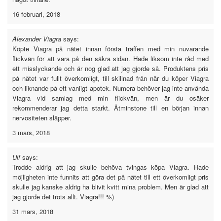
16 februari, 2018
Alexander Viagra
says:
Köpte Viagra på nätet innan första träffen med min nuvarande
flickvän för att vara på den säkra sidan. Hade liksom inte råd med
ett misslyckande och är nog glad att jag gjorde så. Produktens pris
på nätet var fullt överkomligt, till skillnad från när du köper Viagra
och liknande på ett vanligt apotek. Numera behöver jag inte använda
Viagra vid samlag med min flickvän, men är du osäker
rekommenderar jag detta starkt. Åtminstone till en början innan
nervositeten släpper.
3 mars, 2018
Ulf
says:
Trodde aldrig att jag skulle behöva tvingas köpa Viagra. Hade
möjligheten inte funnits att göra det på nätet till ett överkomligt pris
skulle jag kanske aldrig ha blivit kvitt mina problem. Men är glad att
jag gjorde det trots allt. Viagra!!! %)
31 mars, 2018