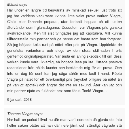
Mikael
says:
Har under en längre tid besvärats av minskad sexuell lust trots att
jag har världens vackraste kvinna. Inte velat prova varken Viagra,
Cialis eller liknande preparat, utan fortsatt hoppas på att lusten
återvänder som i glansdagarna. Dessutom var Viagrans pris ganska
avskräckande. Men till sist tvingades jag att kapitulera. Vill kunna
tillfredsställa min partner och ge henne det bästa som hon förtjänar.
Så jag började kolla runt på nätet efter pris på Viagra. Upptäckte de
generiska varianterna och slogs av den stora skillnaden i pris
gentemot originalpreparatet. Var ändå en aning skeptisk till om dess
verkan kunde vara likvärdig, så började läsa på lite. Hittade positiva
recensioner från nöjda kunder och bestämde mig för att prova. Och
inte en dag för sent kan jag säga såhär med facit i hand. Köpte
Viagra på nätet för ett överkomligt pris (mycket billigare på nätet än
på vanligt apotek) och ångrar det inte en sekund. Åter kan jag och
min partner njuta av fulländat sex som förut. Tack! Viagra…
9 januari, 2018
Thomas Viagra
says:
Har haft en period i livet nu där man varit nere och då gjorde det inte
heller saken bättre att han där nere jämt och ständigt vägrade stå