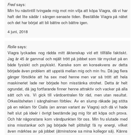
Fred
says:
Min fru nästintill tvingade mig mot min vilja att köpa Viagra, då vi har
haft det lite sådär i sängen senaste tiden. Beställde Viagra på nätet
och det har börjat att bli bättre och bättre igen.
4 juni, 2018
Rolle
says:
Viagra lyckades nog rädda mitt äktenskap vid ett tillfälle faktiskt.
Jag är 45 år gammal och rejält trött på jobbet som tär mycket på en
både fysiskt och psykiskt. Kanske som en konsekvens av detta
började även problem att uppstå mellan mig och min fru. Då jag flera
gånger försökte att ha sex med henne men var så trött att hela
maskineriet lade ner började hon misstänka otrohet. Detta är helt
ogrundat, då jag fortfarande finner henne attraktiv och vacker på alla
sätt och vis. Vi gick till vårdcentralen för råd, men utan resultat.
Orkeslösheten i sänghalmen förblev. Av en slump råkade jag stöta
på en reklam för Cialis (en annan variant av Viagra) och då vi hade
helt slut på ideér i övrigt bestämde jag mig för att köpa och prova.
Och här någonstans kom vändpunkten för oss. Min fru slutade med
sina misstankar och jag började helt plötsligt få ny energi, vilket
även märktes av på jobbet (åtminstone sa mina kollegor så). Känns