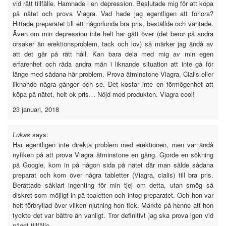
vid rätt tillfälle. Hamnade i en depression. Beslutade mig för att köpa
på nätet och prova Viagra. Vad hade jag egentligen att förlora?
Hittade preparatet till ett någorlunda bra pris, beställde och väntade.
Även om min depression inte helt har gått över (det beror på andra
orsaker än erektionsproblem, tack och lov) så märker jag ändå av
att det går på rätt håll. Kan bara dela med mig av min egen
erfarenhet och råda andra män i liknande situation att inte gå för
länge med sådana här problem. Prova åtminstone Viagra, Cialis eller
liknande några gånger och se. Det kostar inte en förmögenhet att
köpa på nätet, helt ok pris… Nöjd med produkten. Viagra cool!
23 januari, 2018
Lukas
says:
Har egentligen inte direkta problem med erektionen, men var ändå
nyfiken på att prova Viagra åtminstone en gång. Gjorde en sökning
på Google, kom in på någon sida på nätet där man sålde sådana
preparat och kom över några tabletter (Viagra, cialis) till bra pris.
Berättade såklart ingenting för min tjej om detta, utan smög så
diskret som möjligt in på toaletten och intog preparatet. Och hon var
helt förbryllad över vilken njutning hon fick. Märkte på henne att hon
tyckte det var bättre än vanligt. Tror definitivt jag ska prova igen vid
något tillfälle.