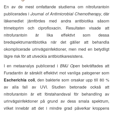
En av de mest omfattande studierna om nitrofurantoin
publicerades i
Journal of Antimicrobial Chemotherapy
, där
läkemedlet jämfördes med andra antibiotika såsom
trimetoprim och ciprofloxacin. Resultaten visade att
nitrofurantoin är lika effektivt som dessa
bredspektrumantibiotika när det gäller att behandla
okomplicerade urinvägsinfektioner, men med en betydligt
lägre risk för att utveckla antibiotikaresistens.
I en metaanalys publicerad i
BMJ Open
bekräftades att
Furadantin är särskilt effektivt mot vanliga patogener som
Escherichia coli
, den bakterie som orsakar upp till 80 %
av alla fall av UVI. Studien betonade också att
nitrofurantoin är ett förstahandsval för behandling av
urinvägsinfektioner på grund av dess smala spektrum,
vilket innebär att det i mindre grad påverkar kroppens