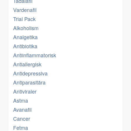
Tadalafil
Vardenafil
Trial Pack
Alkoholism
Analgetika
Antibiotika
Antiinflammatorisk
Antiallergisk
Antidepressiva
Antiparasitära
Antiviraler
Astma
Avanafil
Cancer
Fetma