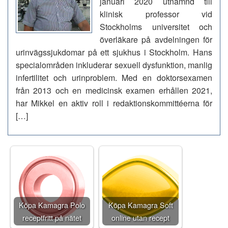
januari 2020 utnämnd till
klinisk professor vid
Stockholms universitet och
överläkare på avdelningen för
urinvägssjukdomar på ett sjukhus i Stockholm. Hans
specialområden inkluderar sexuell dysfunktion, manlig
infertilitet och urinproblem. Med en doktorsexamen
från 2013 och en medicinsk examen erhållen 2021,
har Mikkel en aktiv roll i redaktionskommittéerna för
[…]
Köpa Kamagra Polo
Köpa Kamagra Soft
receptfritt på nätet
online utan recept