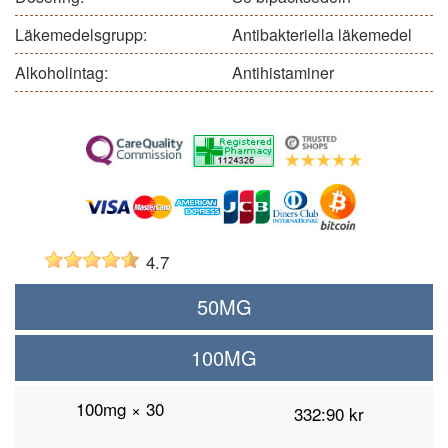
Läkemedelsgrupp:
Antibakteriella läkemedel
Alkoholintag:
Antihistaminer
4.7
50MG
100MG
100mg × 30
332:90 kr