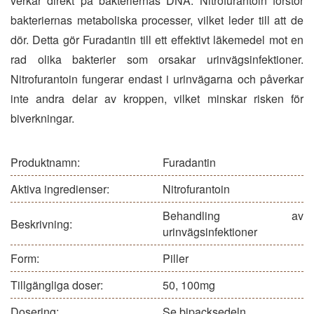
verkar direkt på bakteriernas DNA. Nitrofurantoin förstör
bakteriernas metaboliska processer, vilket leder till att de
dör. Detta gör Furadantin till ett effektivt läkemedel mot en
rad olika bakterier som orsakar urinvägsinfektioner.
Nitrofurantoin fungerar endast i urinvägarna och påverkar
inte andra delar av kroppen, vilket minskar risken för
biverkningar.
Produktnamn:
Furadantin
Aktiva ingredienser:
Nitrofurantoin
Behandling av
Beskrivning:
urinvägsinfektioner
Form:
Piller
Tillgängliga doser:
50, 100mg
Dosering:
Se bipacksedeln