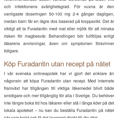
och infektionens svårighetsgrad. För vuxna är den
vanligaste doseringen 50-100 mg 2-4 gånger dagligen,
medan barn får en lägre dos baserad på kroppsvikt. Det är
viktigt att ta Furadantin med mat eller mjölk för att minska
risken för magbesvär. Behandlingen bör fullföljas enligt
läkarens anvisningar, även om symptomen försvinner
tidigare.
Köp Furadantin utan recept på nätet
I vår svenska onlineapotek har vi gjort det enklare än
någonsin att köpa Furadantin utan recept. Med internets
framväxt har tillgången till viktiga läkemedel blivit både
smidigare och mer tillgänglig för alla i Sverige. Du behöver
inte längre boka tid hos läkaren eller stå i långa köer på det
lokala apoteket – nu kan du beställa Furadantin på nätet
när som helst och få det levererat direkt till din dörr.