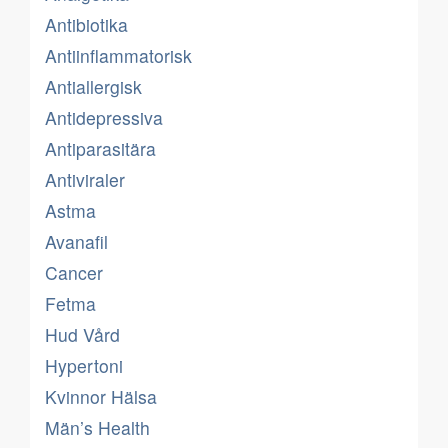
Antibiotika
Antiinflammatorisk
Antiallergisk
Antidepressiva
Antiparasitära
Antiviraler
Astma
Avanafil
Cancer
Fetma
Hud Vård
Hypertoni
Kvinnor Hälsa
Män’s Health